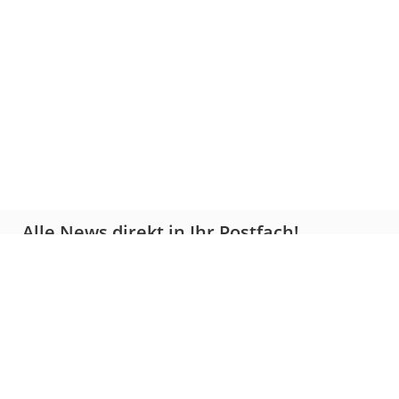
Alle News direkt in Ihr Postfach!
Unser Newsletter hält Sie immer auf dem neuesten Stand
Newsletter bestellen
Agentur / Kontakt