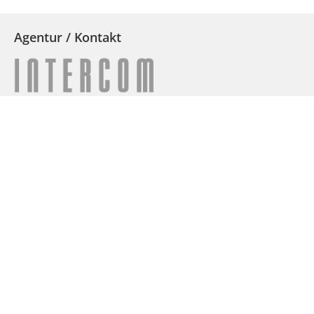
Agentur / Kontakt
Intercom Dresden GmbH
Katharina Henze
Zellescher Weg 3
01069 Dresden / Germany
+49 351 32017370
+49 351 32017333
nordkongress@intercom-kongresse.de
intercom-kongresse.de
Impressum
Datenschutzerklärung