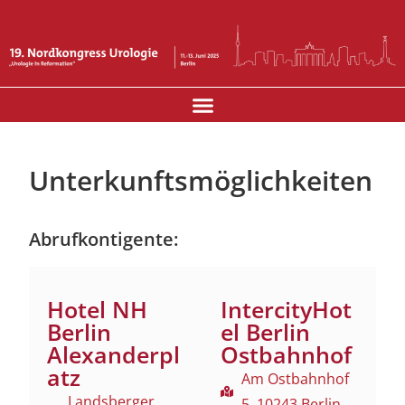
INDUSTRIEAUSSTELLUNG UND SPONSOREN
Unterkunftsmöglichkeiten
Abrufkontigente:
Hotel NH
IntercityHot
Berlin
el Berlin
Alexanderpl
Ostbahnhof
atz
Am Ostbahnhof
Landsberger
5, 10243 Berlin