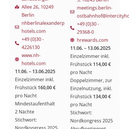
Allee 26, 10249
meetings.berlin-
Berlin
ostbahnhof@intercityh
nhberlinalexanderplatz@nh-
+49 (0)30 -
hotels.com
29368-0
+49 (0)30 -
hrewards.com
4226130
11.06. – 13.06.2025
www.nh-
Einzelzimmer inkl.
hotels.com
Frühstück
114,00 €
11.06. – 13.06.2025
pro Nacht
Einzelzimmer inkl.
Doppelzimmer, zur
Frühstück
160,00 €
Einzelnutzung, inkl.
pro Nacht
Frühstück
134,00 €
Mindestaufenthalt
pro Nacht
2 Nächte
Stichwort:
Stichwort:
Nordkongress 2025
Nordkongress 2025
Abrufkontingent